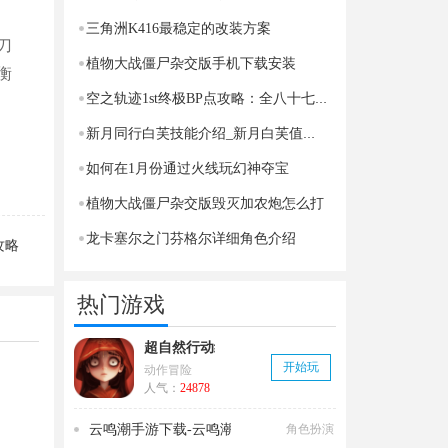
三角洲K416最稳定的改装方案
刀
植物大战僵尸杂交版手机下载安装
衡
空之轨迹1st终极BP点攻略：全八十七任务详解与完美通关
新月同行白芙技能介绍_新月白芙值得培养吗
如何在1月份通过火线玩幻神夺宝
植物大战僵尸杂交版毁灭加农炮怎么打
龙卡塞尔之门芬格尔详细角色介绍
攻略
热门游戏
超自然行动组官方正版下载_v1.14.21
开始玩
动作冒险
人气：
24878
云鸣潮手游下载-云鸣潮官服下载
角色扮演