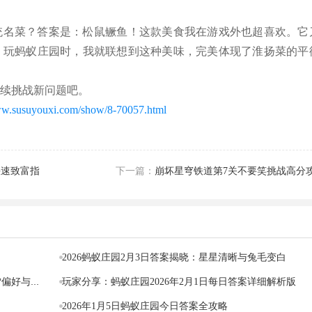
统名菜？答案是：松鼠鳜鱼！这款美食我在游戏外也超喜欢。它
。玩蚂蚁庄园时，我就联想到这种美味，完美体现了淮扬菜的平
继续挑战新问题吧。
ww.susuyouxi.com/show/8-70057.html
快速致富指
下一篇：
崩坏星穹铁道第7关不要笑挑战高分
2026蚂蚁庄园2月3日答案揭晓：星星清晰与兔毛变白
玩家分享：蚂蚁庄园2026年2月1日每日答案详细解析版
玩家分享：蚂蚁庄园2026年2月2日答案全攻略 - 煮雪偏好与电暖器隐患
2026年1月5日蚂蚁庄园今日答案全攻略