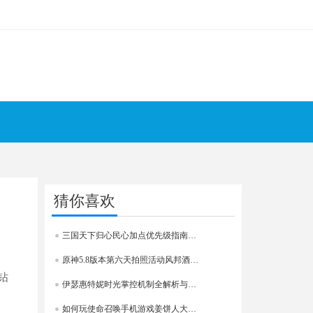
猜你喜欢
三国天下归心民心加点优先级指南：英雄优先策略
原神5.8版本第六天拍照活动风邦酒祝落银之山留影详细攻略
钻
伊瑟惠特妮时光掌控机制全解析与打法推荐
！
如何玩使命召唤手机游戏姜饼人大作战