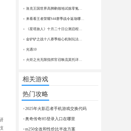
洛克王国世界高脚鹬领地试炼零氪平民稳过打法详细攻略
来看看王者荣耀S44赛季战令返场哪些皮肤值得优先兑换
《星塔旅人》十月二十日公测启程邀你探索星际奇幻之旅
金铲铲之战十八赛季核心机制玩法全面解读带你快速上手
光遇10
火炬之光无限指挥官召唤流莫托详细介绍
相关游戏
热门攻略
2025年火影忍者手机游戏交换代码
奥奇传奇H5登录入口在哪里
研
技
m250全改和性价比半改方案