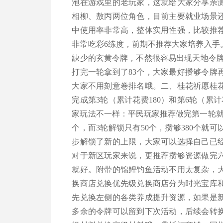
泡在游戏里的老玩家，这就给大家分享亲
相柳、敖丙两位角色，目前主要就业场景
中使用率非常高，整体实用性强，比较推
非常吃彩6练度，前期不推荐大家培养入手
缺少的玄黄令牌，不然很容易出现天地令牌
打完一轮拿到了83个，大家最好攒够令牌
大家不用刻意卷排名哦。二、桂花祈愿桂花
完成第3轮（累计花费180）和第6轮（累
家玩法不一样：平民玩家推荐做完第一轮就
个，而3轮解锁只有50个，攒够380个
步解锁了新的上限，大家可以选择自己已经
对于新区玩家来说，更推荐攒够资源做完
就好。附带的锦鲤钓鱼活动不用太复杂，
换商店兑换优先级兑换商店分为时光宝库
先兑换左侧的各类养成提升资源，如果是
多余的令牌可以留到下次活动，后续会转