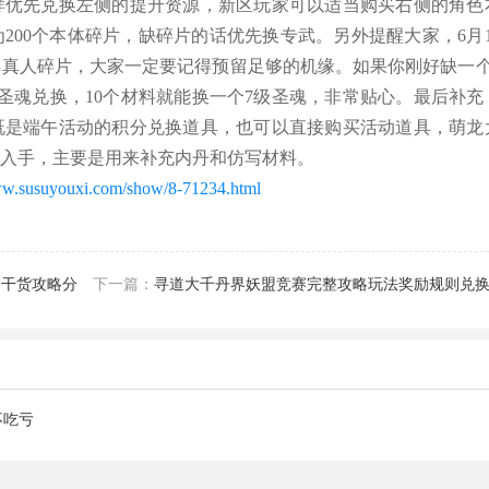
样优先兑换左侧的提升资源，新区玩家可以适当购买右侧的角色
200个本体碎片，缺碎片的话优先换专武。另外提醒大家，6月1
真人碎片，大家一定要记得预留足够的机缘。如果你刚好缺一个
圣魂兑换，10个材料就能换一个7级圣魂，非常贴心。最后补充
既是端午活动的积分兑换道具，也可以直接购买活动道具，萌龙
佬入手，主要是用来补充内丹和仿写材料。
ww.susuyouxi.com/show/8-71234.html
绍干货攻略分
下一篇：
寻道大千丹界妖盟竞赛完整攻略玩法奖励规则兑
不吃亏