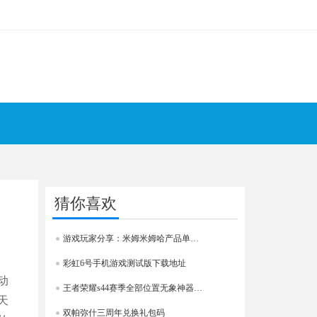
猜你喜欢
游戏玩家分享：米姆米姆哈产品单价收益，爆米花葡萄粉推荐
彩虹6号手机游戏测试版下载地址
动
王者荣耀s44赛季全部位置无象神器属性技能效果详细介绍
天
双帕弥什三周年兑换礼包码