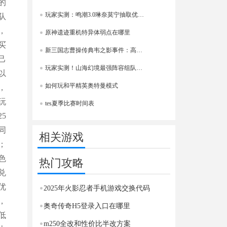
的
玩家实测：鸣潮3.0琳奈莫宁抽取优先级大揭秘
队
，
原神遗迹重机特异体弱点在哪里
买
新三国志曹操传典韦之影事件：高效攻略轻松通关技巧分享
己
玩家实测！山海幻境最强阵容组队攻略大揭秘
以
如何玩和平精英奥特曼模式
，
玩
tes夏季比赛时间表
5
同
相关游戏
；
色
热门攻略
兑
优
2025年火影忍者手机游戏交换代码
，
奥奇传奇H5登录入口在哪里
低
m250全改和性价比半改方案