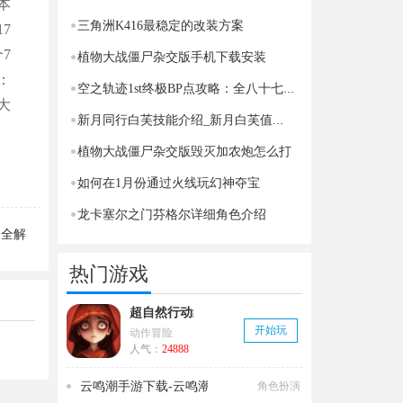
本
三角洲K416最稳定的改装方案
7
7
植物大战僵尸杂交版手机下载安装
：
空之轨迹1st终极BP点攻略：全八十七任务详解与完美通关
大
新月同行白芙技能介绍_新月白芙值得培养吗
植物大战僵尸杂交版毁灭加农炮怎么打
如何在1月份通过火线玩幻神夺宝
龙卡塞尔之门芬格尔详细角色介绍
换全解
析
热门游戏
超自然行动组官方正版下载_v1.14.21
开始玩
动作冒险
人气：
24888
云鸣潮手游下载-云鸣潮官服下载
角色扮演