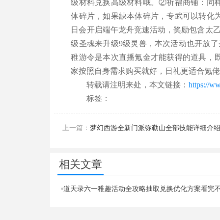
级材料兑换高级材料哦。②祈福商铺：同
体碎片，如果缺本体碎片，专武可以转化为
日会开启端午龙舟竞速活动，奖励包含太乙
级圣魂来升级9级灵兽，本次活动也开放了
稚游令是本次直播氪金才能获得的道具，
家按照自身需求购买就好，日礼更适合氪
转载请注明来处，本文链接：
https://w
标签：
上一篇：
梦幻西游全新门派弥勒山全部技能详细介
享
相关文章
道天录六一稚趣活动全攻略抽取兑换优化方案看完