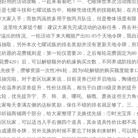
测好用的活动攻略，一起来看看吧！一、七曜降世本次活动推出
还是七曜斗技和七曜试炼当中。相柳凭借优秀的技能机制，在月
荐大家入手；而敖丙虽然多用于敖丙月队伍，但是整体强度有限
。这里给大家提个醒：建议大家先完成活动的达标任务，再去补
溢出的情况。一轮活动下来大概能产出81-95个天地令牌，我自
再抽取，另外本次七曜试炼的排名奖励并没有更新天地令牌，所
祈愿的花费规则是：第一轮仅需要20，之后每轮花费固定为80
计花费420）后，可以解锁额外的机缘购买次数，不同养成阶段的
先收手，攒够资源一次性冲6轮，因为6轮解锁的购买额度能拿12
就可以抽完啦。对于老区玩家来说，目前灵兽已经开启地仙，陶俑也
在温养的灵兽提升，性价比很高，相当于白嫖10级灵兽的提升
六轮，优先提升宁、齐、韩、袁、哪吒、杨戬、萧炎这些主力角
大家每天拿满左侧的达标奖励，保住不错的排名就足够了。三、
和祈福商铺两个部分，给大家整理了兑换优先级：①时光宝库：
新区玩家，可以适当入手右侧四个道具，其余道具性价比都不高
换成通用令牌，另外兑换的时候不要忘了转换剑来材料，可以用