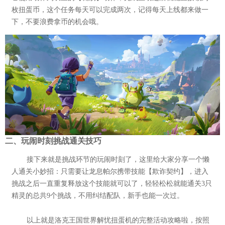
枚扭蛋币，这个任务每天可以完成两次，记得每天上线都来做一
下，不要浪费拿币的机会哦。
二、玩闹时刻挑战通关技巧
接下来就是挑战环节的玩闹时刻了，这里给大家分享一个懒
人通关小妙招：只需要让龙息帕尔携带技能【欺诈契约】，进入
挑战之后一直重复释放这个技能就可以了，轻轻松松就能通关3只
精灵的总共9个挑战，不用纠结配队，新手也能一次过。
以上就是洛克王国世界解忧扭蛋机的完整活动攻略啦，按照