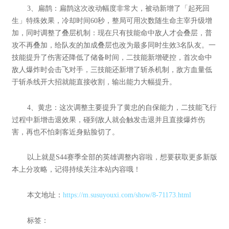
3、扁鹊：扁鹊这次改动幅度非常大，被动新增了「起死回
生」特殊效果，冷却时间60秒，整局可用次数随生命主宰升级增
加，同时调整了叠层机制：现在只有技能命中敌人才会叠层，普
攻不再叠加，给队友的加成叠层也改为最多同时生效3名队友。一
技能提升了伤害还降低了储备时间，二技能新增硬控，首次命中
敌人爆炸时会击飞对手，三技能还新增了斩杀机制，敌方血量低
于斩杀线开大招就能直接收割，输出能力大幅提升。
4、黄忠：这次调整主要提升了黄忠的自保能力，二技能飞行
过程中新增击退效果，碰到敌人就会触发击退并且直接爆炸伤
害，再也不怕刺客近身贴脸切了。
以上就是S44赛季全部的英雄调整内容啦，想要获取更多新版
本上分攻略，记得持续关注本站内容哦！
本文地址：
https://m.susuyouxi.com/show/8-71173.html
标签：