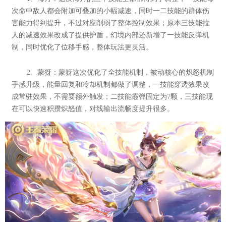
次命中敌人都会附加可叠加的小幅减速，同时一二技能的群体伤
害能力得到提升，不过对应削弱了整体控制效果；原本三技能拉
人的减速效果改成了提供护盾，幻境内部还新增了一技能反弹机
制，同时优化了位移手感，整体玩法更灵活。
2、蒙犽：蒙犽这次优化了全技能机制，被动核心的炽怒机制
手感升级，能量回复和冷却机制都做了调整，一技能穿透效果改
成常驻效果，不需要额外触发；二技能霰弹固定为7颗，三技能现
在可以快速积攒炽怒值，对线输出流畅度提升很多。