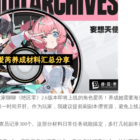
家聊聊《绝区零》2.6版本即将上线的角色爱芮！养成她需要海
第一时间开肝。作为玩家，我建议提前刷副本攒资源，避免上线
调查员记录300个。这部分材料日常任务就能搞定，多打几轮副本