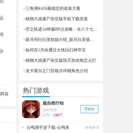
0
三角洲K416最稳定的改装方案
鼠
植物大战僵尸杂交版手机下载安装
空之轨迹1st终极BP点攻略：全八十七任务详解与完美通关
稀
新月同行白芙技能介绍_新月白芙值得培养吗
如何在1月份通过火线玩幻神夺宝
录
植物大战僵尸杂交版毁灭加农炮怎么打
龙卡塞尔之门芬格尔详细角色介绍
热门游戏
出阵容
指南
超自然行动组官方正版下载_v1.14.21
开始玩
动作冒险
人气：
24877
云鸣潮手游下载-云鸣潮官服下载
角色扮演