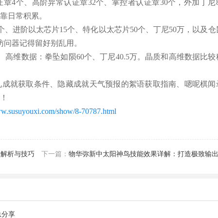
章4个、高阶异常认证章32个、掌控者认证章30个，外加丁尼8
则靠日常积累。
个、进阶以太芯片15个、特化以太芯片50个、丁尼50万，以及仓
访问器记得留好别乱用。
高维数据：拳坠如陨60个、丁尼40.5万。晶质和高维数据比较
礼成就获取条件、隐藏成就天气预报的絮语获取指南、嗯呢棋闻
心！
ww.susuyouxi.com/show/8-70787.html
全解析与技巧
下一篇：
物华弥新中太阳神鸟技能效果详解：打造极致输
总分享