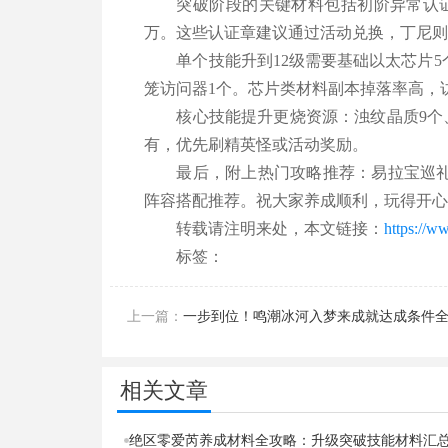
突破阶段的关键材料包括初阶异常认证
万。这些认证章建议通过活动兑换，丁尼
单个技能升到12级需要基础以太芯片5
笼访问器1个。芯片类材料副本掉落率高，
核心技能提升更烧资源：浊纹晶质9个、
有，优先刷精英怪或活动奖励。
最后，附上热门攻略推荐：易拉宝巡
阵容搭配推荐。祝大家养成顺利，玩得开
转载请注明来处，本文链接：
https://w
标签：
上一篇：
一步到位！鸣潮冰河入梦来成就达成条件
分享
相关文章
绝区零爱芮养成材料全攻略：升级突破技能材料汇