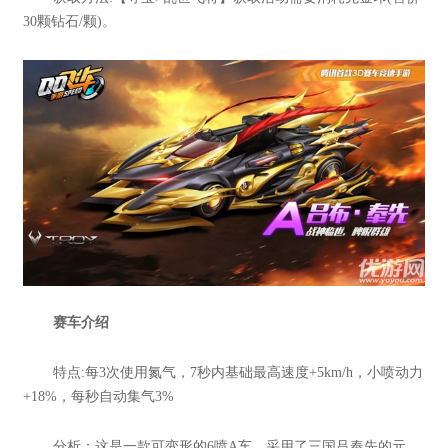
30颗钻石/颗)。
赛车介绍
特点:每3次使用氮气，7秒内基础最高速度+5km/h，小喷动力
+18%，每秒自动集气3%
分析：这是一款可变形的6喷A车，采用了三国吕奉先的元