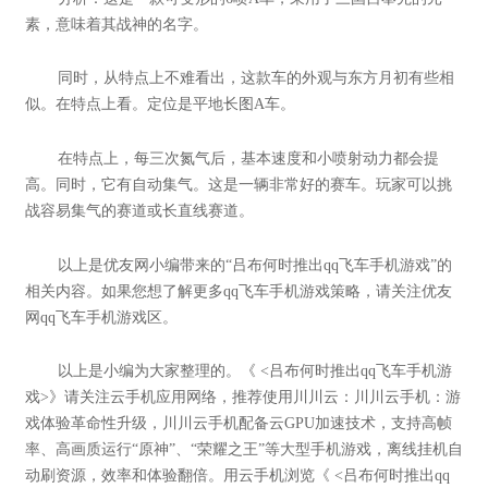
素，意味着其战神的名字。
同时，从特点上不难看出，这款车的外观与东方月初有些相
似。在特点上看。定位是平地长图A车。
在特点上，每三次氮气后，基本速度和小喷射动力都会提
高。同时，它有自动集气。这是一辆非常好的赛车。玩家可以挑
战容易集气的赛道或长直线赛道。
以上是优友网小编带来的“吕布何时推出qq飞车手机游戏”的
相关内容。如果您想了解更多qq飞车手机游戏策略，请关注优友
网qq飞车手机游戏区。
以上是小编为大家整理的。《 <吕布何时推出qq飞车手机游
戏>》请关注云手机应用网络，推荐使用川川云：川川云手机：游
戏体验革命性升级，川川云手机配备云GPU加速技术，支持高帧
率、高画质运行“原神”、“荣耀之王”等大型手机游戏，离线挂机自
动刷资源，效率和体验翻倍。用云手机浏览《 <吕布何时推出qq