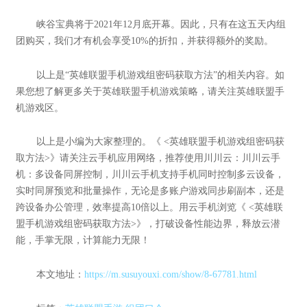
峡谷宝典将于2021年12月底开幕。因此，只有在这五天内组
团购买，我们才有机会享受10%的折扣，并获得额外的奖励。
以上是“英雄联盟手机游戏组密码获取方法”的相关内容。如
果您想了解更多关于英雄联盟手机游戏策略，请关注英雄联盟手
机游戏区。
以上是小编为大家整理的。《 <英雄联盟手机游戏组密码获
取方法>》请关注云手机应用网络，推荐使用川川云：川川云手
机：多设备同屏控制，川川云手机支持手机同时控制多云设备，
实时同屏预览和批量操作，无论是多账户游戏同步刷副本，还是
跨设备办公管理，效率提高10倍以上。用云手机浏览《 <英雄联
盟手机游戏组密码获取方法>》，打破设备性能边界，释放云潜
能，手掌无限，计算能力无限！
本文地址：
https://m.susuyouxi.com/show/8-67781.html